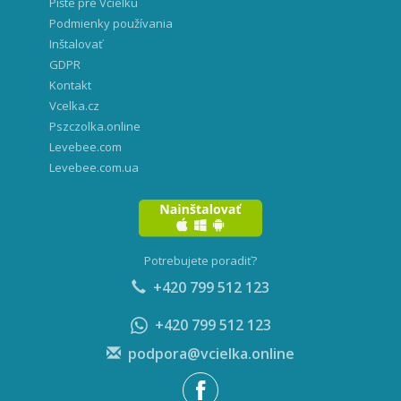
Píšte pre Včielku
Podmienky používania
Inštalovať
GDPR
Kontakt
Vcelka.cz
Pszczolka.online
Levebee.com
Levebee.com.ua
Potrebujete poradiť?
+420 799 512 123
+420 799 512 123
podpora@vcielka.online