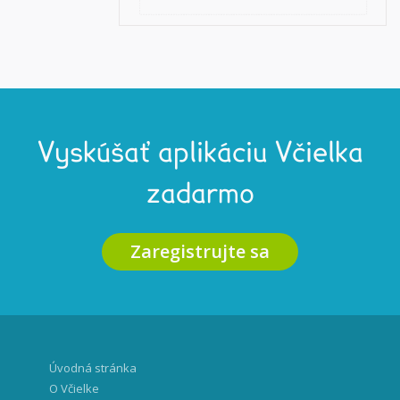
Vyskúšať aplikáciu Včielka
zadarmo
Zaregistrujte sa
Úvodná stránka
O Včielke