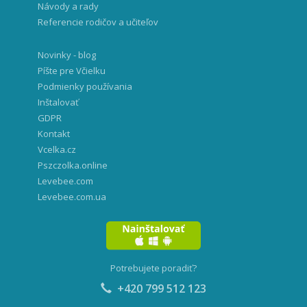
Návody a rady
Referencie rodičov a učiteľov
Novinky - blog
Píšte pre Včielku
Podmienky používania
Inštalovať
GDPR
Kontakt
Vcelka.cz
Pszczolka.online
Levebee.com
Levebee.com.ua
Potrebujete poradiť?
+420 799 512 123