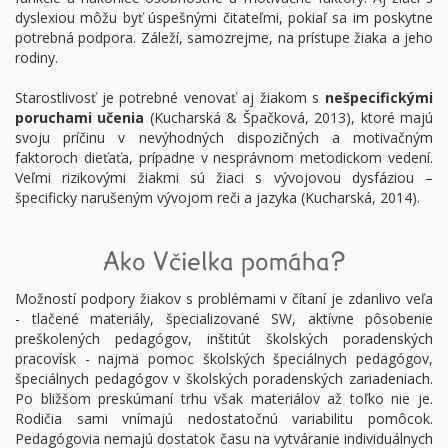
dyslexiou môžu byť úspešnými čitateľmi, pokiaľ sa im poskytne
potrebná podpora. Záleží, samozrejme, na prístupe žiaka a jeho
rodiny.
Starostlivosť je potrebné venovať aj žiakom s
nešpecifickými
poruchami učenia
(Kucharská & Špačková, 2013), ktoré majú
svoju príčinu v nevýhodných dispozičných a motivačným
faktoroch dieťaťa, prípadne v nesprávnom metodickom vedení.
Veľmi rizikovými žiakmi sú žiaci s vývojovou dysfáziou –
špecificky narušeným vývojom reči a jazyka (Kucharská, 2014).
Ako Včielka pomáha?
Možností podpory žiakov s problémami v čítaní je zdanlivo veľa
- tlačené materiály, špecializované SW, aktívne pôsobenie
preškolených pedagógov, inštitút školských poradenských
pracovísk - najmä pomoc školských špeciálnych pedagógov,
špeciálnych pedagógov v školských poradenských zariadeniach.
Po bližšom preskúmaní trhu však materiálov až toľko nie je.
Rodičia sami vnímajú nedostatočnú variabilitu pomôcok.
Pedagógovia nemajú dostatok času na vytváranie individuálnych