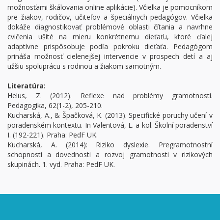
možnosťami škálovania online aplikácie). Včielka je pomocníkom
pre žiakov, rodičov, učiteľov a špeciálnych pedagógov. Včielka
dokáže diagnostikovať problémové oblasti čítania a navrhne
cvičenia ušité na mieru konkrétnemu dieťaťu, ktoré ďalej
adaptívne prispôsobuje podľa pokroku dieťaťa. Pedagógom
prináša možnosť cielenejšej intervencie v prospech detí a aj
užšiu spoluprácu s rodinou a žiakom samotným.
Literatúra:
Helus, Z. (2012). Reflexe nad problémy gramotnosti.
Pedagogika, 62(1-2), 205-210.
Kucharská, A., & Špačková, K. (2013). Specifické poruchy učení v
poradenském kontextu. In Valentová, L. a kol. Školní poradenství
I. (192-221). Praha: PedF UK.
Kucharská, A. (2014): Riziko dyslexie. Pregramotnostní
schopnosti a dovednosti a rozvoj gramotnosti v rizikových
skupinách. 1. vyd. Praha: PedF UK.