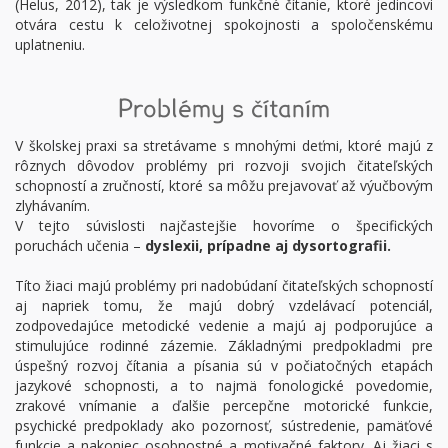
(Helus, 2012), tak je výsledkom funkčné čítanie, ktoré jedincovi
otvára cestu k celoživotnej spokojnosti a spoločenskému
uplatneniu.
Problémy s čítaním
V školskej praxi sa stretávame s mnohými deťmi, ktoré majú z
rôznych dôvodov problémy pri rozvoji svojich čitateľských
schopností a zručností, ktoré sa môžu prejavovať až výučbovým
zlyhávaním.
V tejto súvislosti najčastejšie hovoríme o špecifických
poruchách učenia –
dyslexii, prípadne aj dysortografii.
Títo žiaci majú problémy pri nadobúdaní čitateľských schopností
aj napriek tomu, že majú dobrý vzdelávací potenciál,
zodpovedajúce metodické vedenie a majú aj podporujúce a
stimulujúce rodinné zázemie. Základnými predpokladmi pre
úspešný rozvoj čítania a písania sú v počiatočných etapách
jazykové schopnosti, a to najmä fonologické povedomie,
zrakové vnímanie a ďalšie percepčne motorické funkcie,
psychické predpoklady ako pozornosť, sústredenie, pamäťové
funkcie a nakoniec osobnostné a motivačné faktory. Aj žiaci s