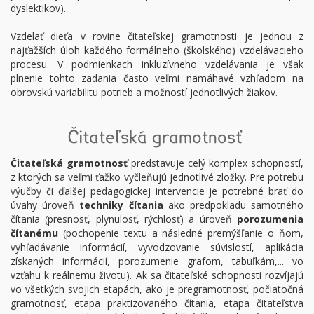
dyslektikov).
Vzdelať dieťa v rovine čitateľskej gramotnosti je jednou z
najťažších úloh každého formálneho (školského) vzdelávacieho
procesu. V podmienkach inkluzívneho vzdelávania je však
plnenie tohto zadania často veľmi namáhavé vzhľadom na
obrovskú variabilitu potrieb a možností jednotlivých žiakov.
Čitateľská gramotnosť
Čitateľská gramotnosť
predstavuje celý komplex schopností,
z ktorých sa veľmi ťažko vyčleňujú jednotlivé zložky. Pre potrebu
výučby či ďalšej pedagogickej intervencie je potrebné brať do
úvahy úroveň
techniky čítania
ako predpokladu samotného
čítania (presnosť, plynulosť, rýchlosť) a úroveň
porozumenia
čítanému
(pochopenie textu a následné premýšľanie o ňom,
vyhľadávanie informácií, vyvodzovanie súvislostí, aplikácia
získaných informácií, porozumenie grafom, tabuľkám,... vo
vzťahu k reálnemu životu). Ak sa čitateľské schopnosti rozvíjajú
vo všetkých svojich etapách, ako je pregramotnosť, počiatočná
gramotnosť, etapa praktizovaného čítania, etapa čitateľstva