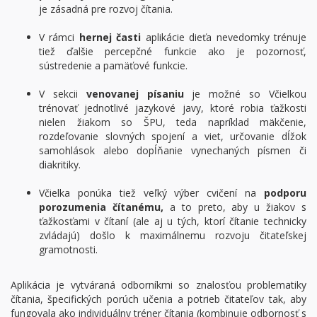
je zásadná pre rozvoj čítania.
V rámci
hernej časti
aplikácie dieťa nevedomky trénuje
tiež ďalšie percepčné funkcie ako je pozornosť,
sústredenie a pamäťové funkcie.
V sekcii
venovanej písaniu
je možné so Včielkou
trénovať jednotlivé jazykové javy, ktoré robia ťažkosti
nielen žiakom so ŠPU, teda napríklad mäkčenie,
rozdeľovanie slovných spojení a viet, určovanie dĺžok
samohlások alebo dopĺňanie vynechaných písmen či
diakritiky.
Včielka ponúka tiež veľký výber cvičení na
podporu
porozumenia čítanému,
a to preto, aby u žiakov s
ťažkosťami v čítaní (ale aj u tých, ktorí čítanie technicky
zvládajú) došlo k maximálnemu rozvoju čitateľskej
gramotnosti.
Aplikácia je vytváraná odborníkmi so znalosťou problematiky
čítania, špecifických porúch učenia a potrieb čitateľov tak, aby
fungovala ako individuálny tréner čítania (kombinuje odbornosť s