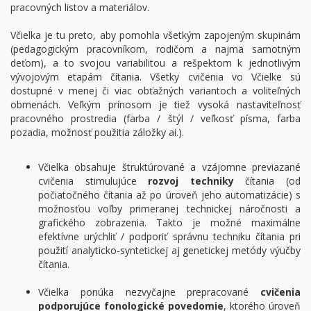
pracovných listov a materiálov.
Včielka je tu preto, aby pomohla všetkým zapojeným skupinám
(pedagogickým pracovníkom, rodičom a najmä samotným
deťom), a to svojou variabilitou a rešpektom k jednotlivým
vývojovým etapám čítania. Všetky cvičenia vo Včielke sú
dostupné v menej či viac obťažných variantoch a voliteľných
obmenách. Veľkým prínosom je tiež vysoká nastaviteľnosť
pracovného prostredia (farba / štýl / veľkosť písma, farba
pozadia, možnosť použitia záložky ai.).
Včielka obsahuje štruktúrované a vzájomne previazané
cvičenia stimulujúce
rozvoj techniky
čítania (od
počiatočného čítania až po úroveň jeho automatizácie) s
možnosťou voľby primeranej technickej náročnosti a
grafického zobrazenia. Takto je možné maximálne
efektívne urýchliť / podporiť správnu techniku čítania pri
použití analyticko-syntetickej aj genetickej metódy výučby
čítania.
Včielka ponúka nezvyčajne prepracované
cvičenia
podporujúce fonologické povedomie
, ktorého úroveň