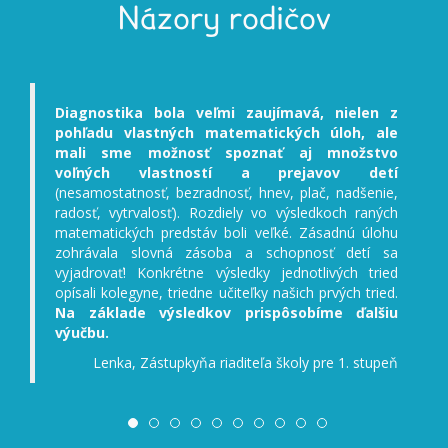
Názory rodičov
Diagnostika bola veľmi zaujímavá, nielen z
Deti prác
pohľadu vlastných matematických úloh, ale
deti klik
mali sme možnosť spoznať aj množstvo
deti málo
voľných vlastností a prejavov detí
(pojmy pr
nesamostatnosť, bezradnosť, hnev, plač, nadšenie,
výber čast
adosť, vytrvalosť). Rozdiely vo výsledkoch raných
mali pro
atematických predstáv boli veľké. Zásadnú úlohu
prekvape
zohrávala slovná zásoba a schopnosť detí sa
dobré lo
yjadrovať! Konkrétne výsledky jednotlivých tried
výučbu p
písali kolegyne, triedne učiteľky našich prvých tried.
Na základe výsledkov prispôsobíme ďalšiu
výučbu.
Lenka, Zástupkyňa riaditeľa školy pre 1. stupeň